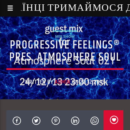
NE - УКРАЇНЦІ ТРИМАЙМОСЯ
MIX SHOW
PROGRESSIVE FEELINGS®
PRES. ATMOSPHERE SOUL
WRITTEN BY
ADMIN
ON 22.12.2013