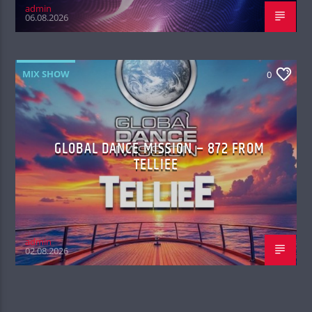
admin
06.08.2026
MIX SHOW
0
GLOBAL DANCE MISSION – 872 FROM
TELLIEE
admin
02.08.2026