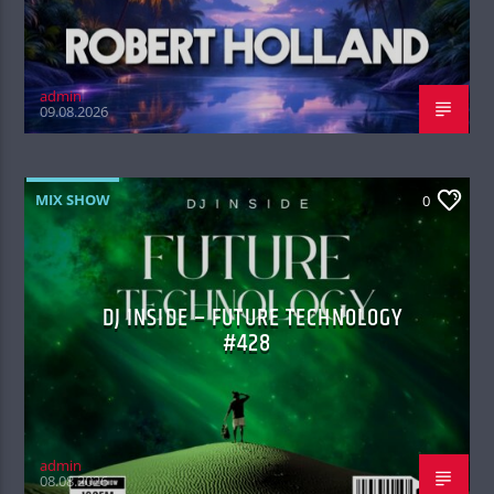
admin
09.08.2026
MIX SHOW
0
DJ INSIDE – FUTURE TECHNOLOGY
#428
admin
08.08.2026