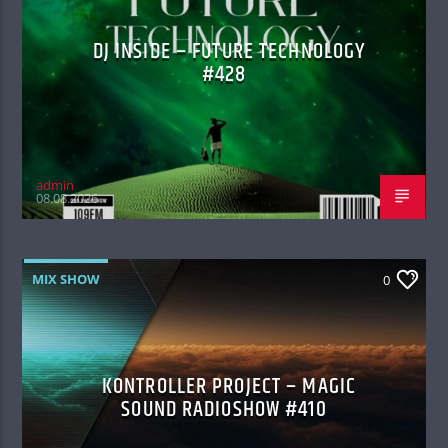
DJ INSIDE – FUTURE TECHNOLOGY
#428
admin
08.08.2026
MIX SHOW
0
KONTROLLER PROJECT – MAGIC
SOUND RADIOSHOW #410