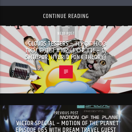
CONTINUE READING
NEXT POST
CLOUDS TESTERS – ПРОГНОЗ
ПОГОДЫ #162 (ГОСТИ – DJ
SHTOPOR, HYBRID FUNK THEORY)
PREVIOUS POST
VICTOR SPECIAL – MOTION OF THE PLANET
EPISODE 065 WITH DREAM TRAVEL GUEST