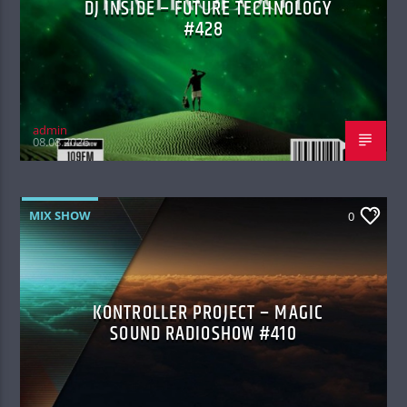
DJ INSIDE – FUTURE TECHNOLOGY
#428
admin
08.08.2026
MIX SHOW
0
KONTROLLER PROJECT – MAGIC
SOUND RADIOSHOW #410