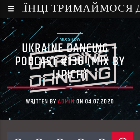
NE - УКРАЇНЦІ ТРИМАЙМОСЯ
MIX SHOW
UKRAINE DANCING –
PODCAST #136 (MIX BY
LIPICH)
WRITTEN BY
ADMIN
ON 04.07.2020