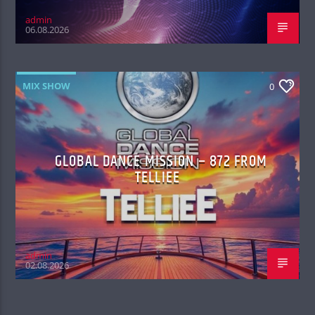
admin
06.08.2026
MIX SHOW
0
GLOBAL DANCE MISSION – 872 FROM
TELLIEE
admin
02.08.2026